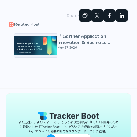
Share
Related Post
「Gartner Application
Innovation & Business
Solutions Summit 2026」へ
May 27, 2026
の出展を発表
より迅速に、よりスマートに、そしてより効率的なプロダクト開発のため
に設計された「Tracker Boot」で、ビジネスの成功を加速させてくださ
い。アジャイル協働の新たなスタンダード、ついに登場。