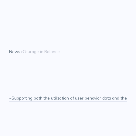
EN
EN
News
>
Courage in Balance
B
e
k
i
n
d
L
a
b
s
と
P
e
n
d
o
ジ
ャ
パ
ン
、
戦
略
的
パ
ー
ト
ナ
ー
シ
ッ
プ
を
締
結
~Supporting both the utilization of user behavior data and the ad