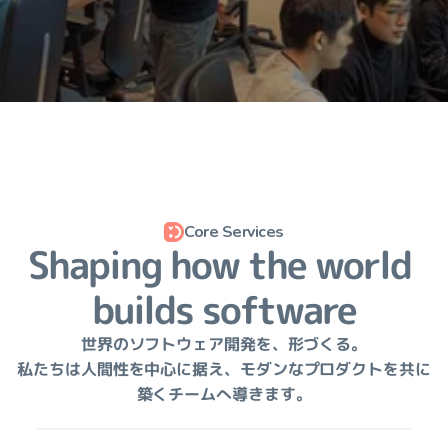
イノベーションと思いやりの上に
築かれたパートナーシップ
Core Services
Shaping how the world 
builds software
世界の
ソフトウェア開発を、
形づくる。
私たちは
人間性を
中心に
据え、
モダンな
プロダクトを
共に
築く
チームへ
導きます。