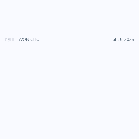
o
f
K
i
n
d
n
e
s
s
K
i
n
d
n
e
s
s
i
n
D
a
i
k
a
n
y
a
m
a
—
T
h
e
O
p
e
n
i
n
g
S
e
r
i
e
s
R
e
p
o
r
t
by
HEEWON CHOI
Jul 25, 2025
이 글은 영어, 일본어, 한국어로 작성되었습니다. 원하시는 언어 부분
까지 스크롤하여 읽어주세요.
한국어
日本語