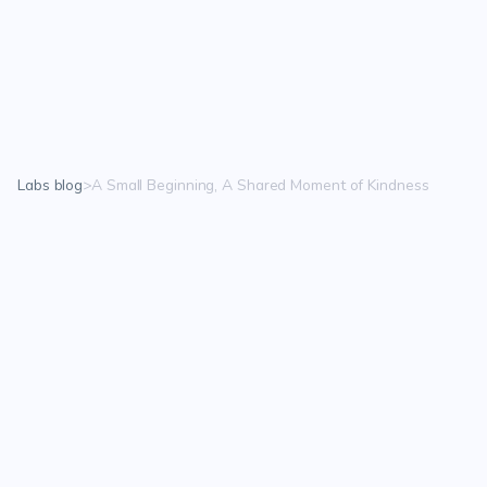
JP
JP
Labs blog
>
A Small Beginning, A Shared Moment of Kindness
A
S
m
a
l
l
B
e
g
i
n
n
i
n
g
,
A
S
h
a
r
e
d
M
o
m
e
n
t